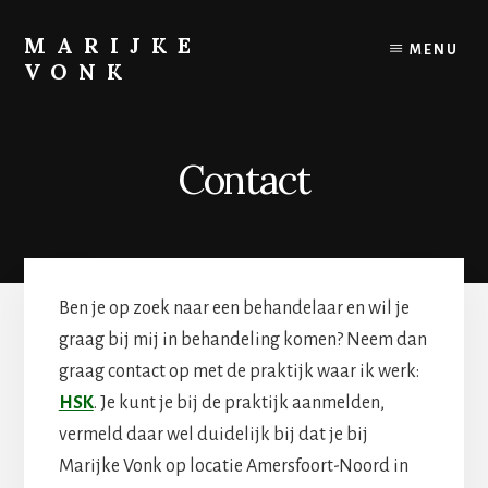
Skip
to
MARIJKE
MENU
content
VONK
Psycholoog,
docent,
supervisor
Contact
Ben je op zoek naar een behandelaar en wil je
graag bij mij in behandeling komen? Neem dan
graag contact op met de praktijk waar ik werk:
HSK
. Je kunt je bij de praktijk aanmelden,
vermeld daar wel duidelijk bij dat je bij
Marijke Vonk op locatie Amersfoort-Noord in